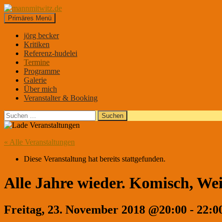
Suchen
Zum
Primäres Menü
Inhalt
mannmitwitz.de
springen
jörg becker
Kritiken
Referenz-hudelei
Termine
Programme
Galerie
Über mich
Veranstalter & Booking
Suchen
nach:
« Alle Veranstaltungen
Diese Veranstaltung hat bereits stattgefunden.
Alle Jahre wieder. Komisch, We
Freitag, 23. November 2018 @20:00
-
22:0