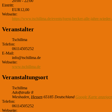
20:00 - 22:00
Eintritt:
EUR12,00
Webseite:
https://www.tschillma.de/events/joerg-becker-alle-jahre-wiede
Veranstalter
Tschillma
Telefon:
06114505252
E-Mail:
info@tschillma.de
Webseite:
www.tschillma.de
Veranstaltungsort
Tschillma
Adolfstraße 8
Wiesbaden
,
Hessen
65185
Deutschland
Google Karte anzeige
Telefon:
06114505252
Webseite: