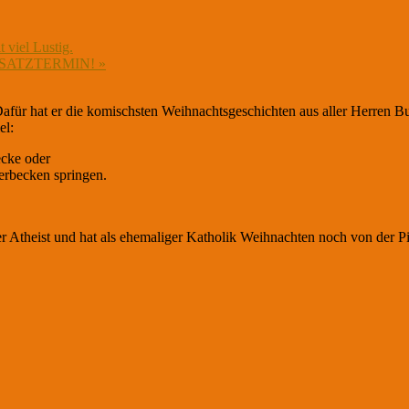
 viel Lustig.
 – ZUSATZTERMIN!
»
. Dafür hat er die komischsten Weihnachtsgeschichten aus aller Herre
el:
ecke oder
erbecke
n springen.
r Atheist und hat als ehemaliger Katholik Weihnachten noch von der Pik