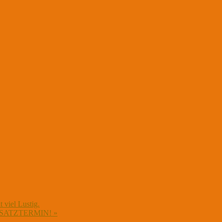
 viel Lustig.
 – ZUSATZTERMIN!
»