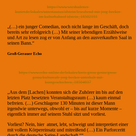
https://www.wiesbadener-
kurier.de/lokales/untertaunus/idstein/leseabend-mit-jorg-becker-
im-kulturbahnof-idstein_18502193
„(…) ein junger Comedian, noch nicht lange im Geschäft, doch
bereits sehr erfolgreich (…) Mit seiner lebendigen Erzählweise
und Art zu lesen zog er von Anfang an den ausverkauften Saal in
seinen Bann.“
Groß-Gerauer Echo
https://www.echo-online.de/lokales/kreis-gross-gerau/gross-
gerau/kulturcafe-jorg-becker-unterhalt-mit-
kurzgeschichten_18504037
„Aus dem [Lachen] konnten sich die Zuhörer im bis auf den
letzten Platz besetzten Veranstaltugsraum (…) kaum einmal
befreien. (…) Geschlagene 130 Minuten ist dieser Mann
irgendwie unterwegs, obwohl er – bis auf kurze Momente –
eigentlich immer auf seinem Stuhl sitzt und vorliest.
Vorliest? Nein, hier atmet, lebt, schweigt und interpretiert einer
mit vollem Körpereinsatz und mitreißend (…) Ein Parforceritt
durch die deutsche Satire-Landschaft.““