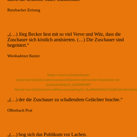
Butzbacher Zeitung
„(…) Jörg Becker liest mit so viel Verve und Witz, dass die
Zuschauer sich köstlich amüsierten. (…) Die Zuschauer sind
begeistert.“
Wiesbadener Kurier
https://www.wiesbadener-
kurier.de/lokales/untertaunus/idstein/vorlesender-humorist-im-
kulturbahnhof_20468948?
fbclid=IwAR3WAzUvvMSweiez1mb5qW_8wPR96FSU7kQ85hbiHeJaNw
„(…) der die Zuschauer zu schallendem Gelächter brachte.“
Offenbach Post
„(…) bog sich das Publikum vor Lachen.