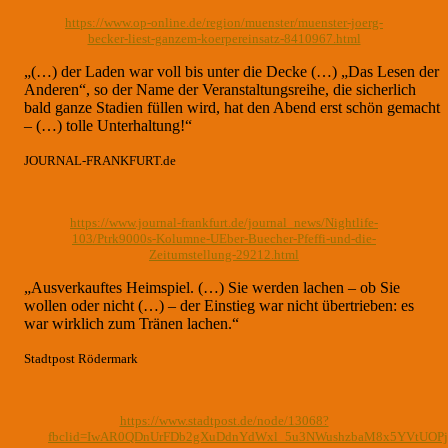
https://www.op-online.de/region/muenster/muenster-joerg-
becker-liest-ganzem-koerpereinsatz-8410967.html
„(…) der Laden war voll bis unter die Decke (…) „Das Lesen der
Anderen“, so der Name der Veranstaltungsreihe, die sicherlich
bald ganze Stadien füllen wird, hat den Abend erst schön gemacht
– (…) tolle Unterhaltung!“
JOURNAL-FRANKFURT.de
https://www.journal-frankfurt.de/journal_news/Nightlife-
103/Ptrk9000s-Kolumne-UEber-Buecher-Pfeffi-und-die-
Zeitumstellung-29212.html
„Ausverkauftes Heimspiel. (…) Sie werden lachen – ob Sie
wollen oder nicht (…) – der Einstieg war nicht übertrieben: es
war wirklich zum Tränen lachen.“
Stadtpost Rödermark
https://www.stadtpost.de/node/13068?
fbclid=IwAR0QDnUrFDb2gXuDdnYdWxl_5u3NWushzbaM8x5YVtUOP