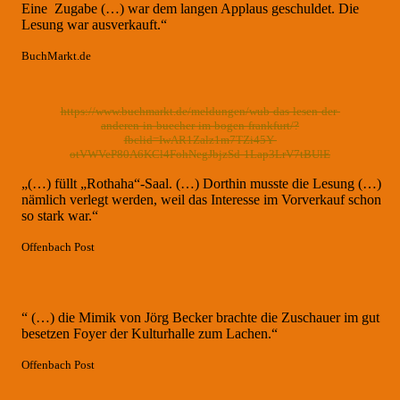
Eine Zugabe (…) war dem langen Applaus geschuldet. Die
Lesung war ausverkauft.“
BuchMarkt.de
https://www.buchmarkt.de/meldungen/wub-das-lesen-der-
anderen-in-buecher-im-bogen-frankfurt/?
fbclid=IwAR1Zalz1m7TZi45Y-
otVWVeP80A6KCl4FohNegJbjzSd-1Lap3LrV7tBUlE
„(…) füllt „Rothaha“-Saal. (…) Dorthin musste die Lesung (…)
nämlich verlegt werden, weil das Interesse im Vorverkauf schon
so stark war.“
Offenbach Post
“ (…) die Mimik von Jörg Becker brachte die Zuschauer im gut
besetzen Foyer der Kulturhalle zum Lachen.“
Offenbach Post