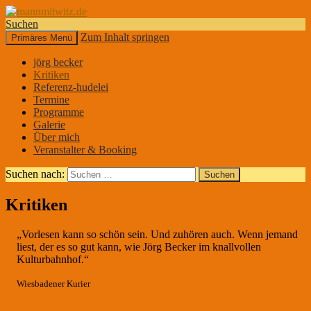
Suchen
Zum Inhalt springen
Primäres Menü
mannmitwitz.de
jörg becker
Kritiken
Referenz-hudelei
Termine
Programme
Galerie
Über mich
Veranstalter & Booking
Suchen nach:
Kritiken
„Vorlesen kann so schön sein. Und zuhören auch. Wenn jemand
liest, der es so gut kann, wie Jörg Becker im knallvollen
Kulturbahnhof.“
Wiesbadener Kurier