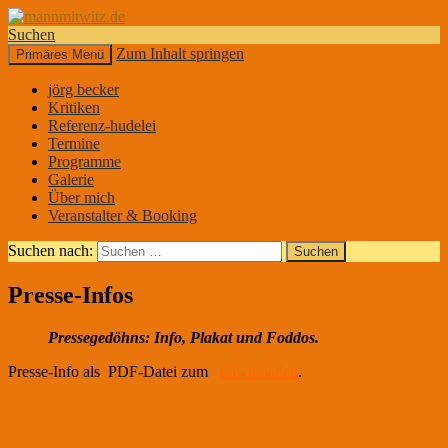
Suchen
Zum Inhalt springen
Primäres Menü
mannmitwitz.de
jörg becker
Kritiken
Referenz-hudelei
Termine
Programme
Galerie
Über mich
Veranstalter & Booking
Suchen nach:
Presse-Infos
Pressegedöhns: Info, Plakat und Foddos.
Presse-Info als PDF-Datei zum
downloaden
.