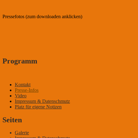
Pressefotos (zum downloaden anklicken)
Programm
Kontakt
Presse-Infos
DER KLEINE MANN MIT DEM WITZ
Video
Impressum & Datenschmutz
Platz für eigene Notizen
Seiten
Galerie