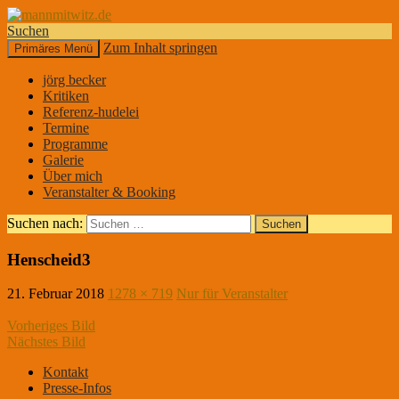
Suchen
Zum Inhalt springen
Primäres Menü
mannmitwitz.de
jörg becker
Kritiken
Referenz-hudelei
Termine
Programme
Galerie
Über mich
Veranstalter & Booking
Suchen nach:
Henscheid3
21. Februar 2018
1278 × 719
Nur für Veranstalter
Vorheriges Bild
Nächstes Bild
Kontakt
Presse-Infos
DER KLEINE MANN MIT DEM WITZ