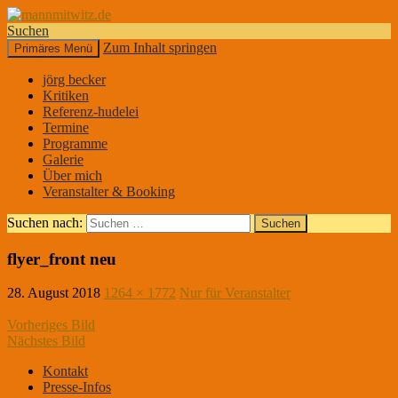
Suchen
Zum Inhalt springen
Primäres Menü
mannmitwitz.de
jörg becker
Kritiken
Referenz-hudelei
Termine
Programme
Galerie
Über mich
Veranstalter & Booking
Suchen nach:
flyer_front neu
28. August 2018
1264 × 1772
Nur für Veranstalter
Vorheriges Bild
Nächstes Bild
Kontakt
Presse-Infos
DER KLEINE MANN MIT DEM WITZ