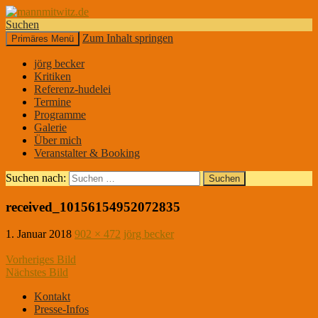
Suchen
Zum Inhalt springen
Primäres Menü
mannmitwitz.de
jörg becker
Kritiken
Referenz-hudelei
Termine
Programme
Galerie
Über mich
Veranstalter & Booking
Suchen nach:
received_10156154952072835
1. Januar 2018
902 × 472
jörg becker
Vorheriges Bild
Nächstes Bild
Kontakt
Presse-Infos
DER KLEINE MANN MIT DEM WITZ