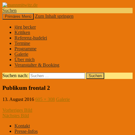
Suchen
Zum Inhalt springen
Primäres Menü
mannmitwitz.de
jörg becker
Kritiken
Referenz-hudelei
Termine
Programme
Galerie
Über mich
Veranstalter & Booking
Suchen nach:
Publikum frontal 2
13. August 2016
605 × 308
Galerie
Vorheriges Bild
Nächstes Bild
Kontakt
Presse-Infos
DER KLEINE MANN MIT DEM WITZ