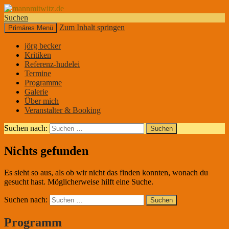
Suchen
Zum Inhalt springen
Primäres Menü
mannmitwitz.de
jörg becker
Kritiken
Referenz-hudelei
Termine
Programme
Galerie
Über mich
Veranstalter & Booking
Suchen nach:
Nichts gefunden
Es sieht so aus, als ob wir nicht das finden konnten, wonach du
gesucht hast. Möglicherweise hilft eine Suche.
Suchen nach:
Programm