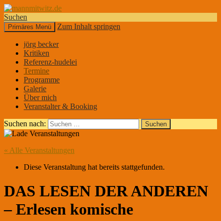
Suchen
Zum Inhalt springen
Primäres Menü
mannmitwitz.de
jörg becker
Kritiken
Referenz-hudelei
Termine
Programme
Galerie
Über mich
Veranstalter & Booking
Suchen nach:
« Alle Veranstaltungen
Diese Veranstaltung hat bereits stattgefunden.
DAS LESEN DER ANDEREN
– Erlesen komische