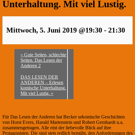
Unterhaltung. Mit viel Lustig.
Mittwoch, 5. Juni 2019 @19:30
-
21:30
«
Gute Seiten, schlechte
Seiten. Das Lesen der
Anderen 2
DAS LESEN DER
ANDEREN – Erlesen
komische Unterhaltung.
Mit viel Lustig.
»
Für Das Lesen der Anderen hat Becker urkomische Geschichten
von Horst Evers, Harald Martenstein und Robert Gernhardt u.a.
zusammengetragen. Alle eint der liebevolle Blick auf ihre
Protagonisten. Die sind stets redlich bemüht, den Anforderungen des