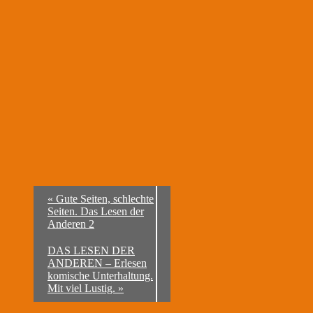
«
Gute Seiten, schlechte
Seiten. Das Lesen der
Anderen 2
DAS LESEN DER
ANDEREN – Erlesen
komische Unterhaltung.
Mit viel Lustig.
»