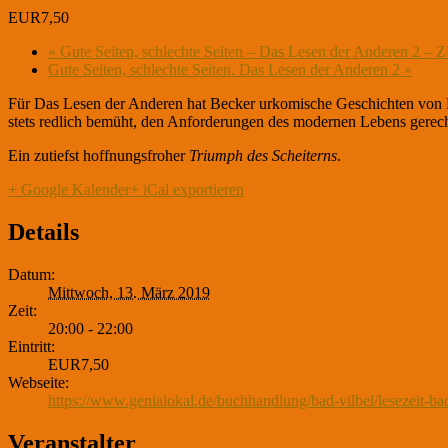
EUR7,50
«
Gute Seiten, schlechte Seiten – Das Lesen der Anderen 
Gute Seiten, schlechte Seiten. Das Lesen der Anderen 2
»
Für Das Lesen der Anderen hat Becker urkomische Geschichten von Hor
stets redlich bemüht, den Anforderungen des modernen Lebens gerec
Ein zutiefst hoffnungsfroher
Triumph des Scheiterns
.
+ Google Kalender
+ iCal exportieren
Details
Datum:
Mittwoch, 13. März 2019
Zeit:
20:00 - 22:00
Eintritt:
EUR7,50
Webseite:
https://www.genialokal.de/buchhandlung/bad-vilbel/lesezeit-bad
Veranstalter